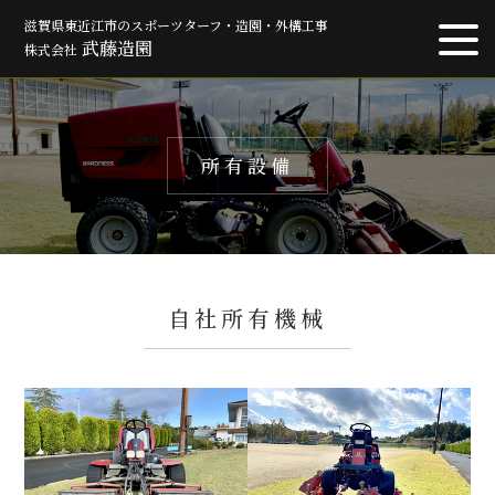
滋賀県東近江市のスポーツターフ・造園・外構工事
武藤造園
株式会社
所有設備
自社所有機械