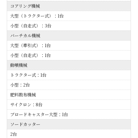
コアリング機械
大型（トラクター式）：1台
小型（自走式）：3台
バーチカル機械
大型（牽引式）：1台
小型（自走式）：1台
動噴機械
トラクター式：1台
小型：2台
肥料散布機械
サイクロン：8台
ブロードキャスター大型：1台
ソードカッター
2台