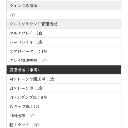
ライン引き機械
2台
クレイグラウンド管理機械
マルチプレイ：1台
ハードレイキ：1台
エアロベータ―：1台
クレイ整地機械：1台
設備機械（車両）
4tクレーン付回送車：1台
2tクレーン車：1台
2t・3tダンプ車：8台
Wキャブ車：1台
4t回送車：1台
軽トラック：3台