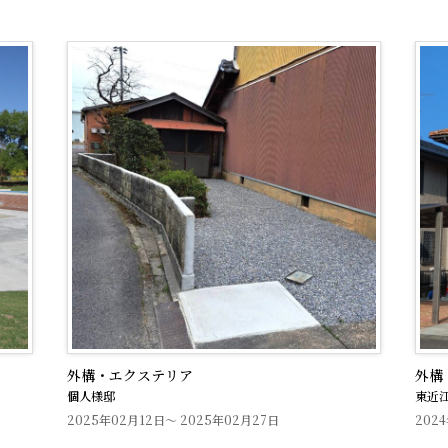
外構・エクステリア
外構
個人様邸
東近
2025年02月12日～ 2025年02月27日
202