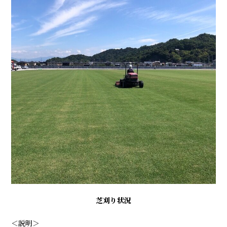
芝刈り状況
＜説明＞