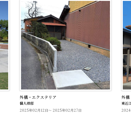
外構・エクステリア
一般
東近江市O様
個人
2024年05月07日～ 2024年06月03日
202