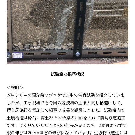
試験箱の根茎状況
＜説明＞
芝生シリーズ紹介前のブログで芝生の生育試験を紹介していま
したが、工事現場でも今回の競技場の土壌と同じ構造にして、
蒔き芝施行を実施して根茎の成長を観察しました。試験箱内の
土壌構造は砕石に客土25センチ厚の川砂を入れて筋蒔き芝施工
です。よく見ていただくと根の伸長が見えます。2か月足らずで
根の伸びは20cmほどの伸びになっています。生き物（芝生）は