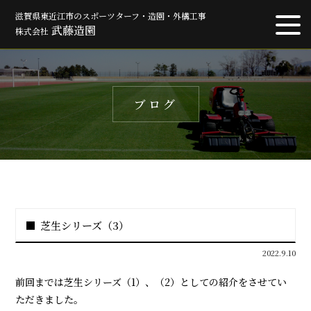
滋賀県東近江市のスポーツターフ・造園・外構工事
武藤造園
株式会社
ブログ
芝生シリーズ（3）
2022.9.10
前回までは芝生シリーズ（1）、（2）としての紹介をさせてい
ただきました。